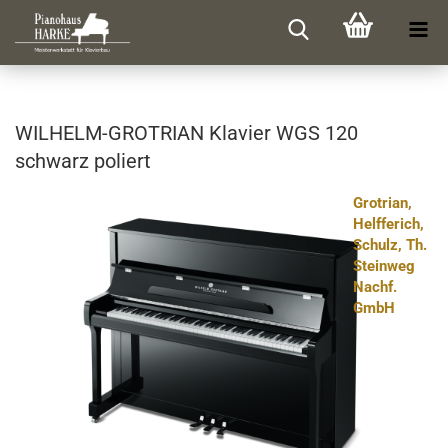
WILHELM-​GROTRIAN Kla­vier WGS 120
schwarz po­liert
Grotrian,
Helfferich,
Schulz, Th.
Steinweg
Nachf.
GmbH