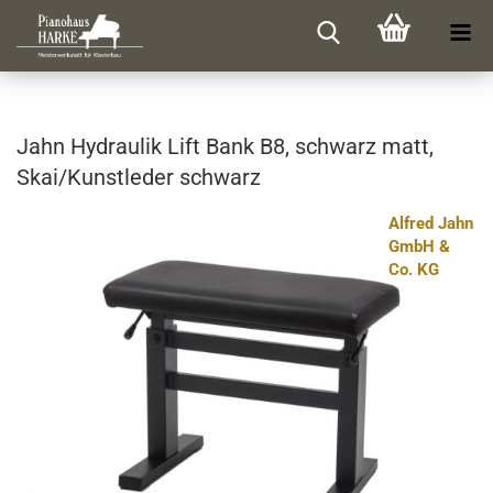
Jahn Hy­drau­lik Lift Bank B8, schwarz matt,
Skai/Kunst­le­der schwarz
Alfred Jahn
GmbH &
Co. KG