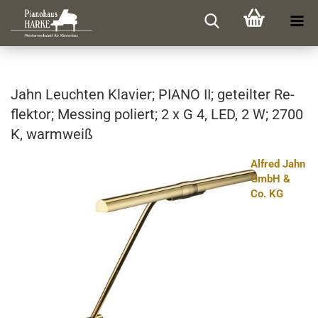
Jahn Leuch­ten Kla­vier; PIANO II; ge­teil­ter Re­
flek­tor; Mes­sing po­liert; 2 x G 4, LED, 2 W; 2700
K, warm­weiß
Alfred Jahn
GmbH &
Co. KG