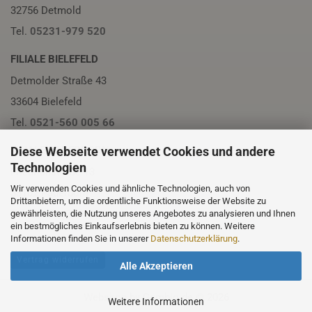
32756 Detmold
Tel.
05231-979 520
FILIALE BIELEFELD
Detmolder Straße 43
33604 Bielefeld
Tel.
0521-560 005 66
Diese Webseite verwendet Cookies und andere
FILIALE PADERBORN
Technologien
Friedrichstraße 13
Wir verwenden Cookies und ähnliche Technologien, auch von
33102 Paderborn
Drittanbietern, um die ordentliche Funktionsweise der Website zu
Tel.
05251-230 01
gewährleisten, die Nutzung unseres Angebotes zu analysieren und Ihnen
ein bestmögliches Einkaufserlebnis bieten zu können. Weitere
Informationen finden Sie in unserer
Datenschutzerklärung
.
Vertrag widerrufen
Alle Akzeptieren
Webshop
by Gambio.de © 2026
Weitere Informationen