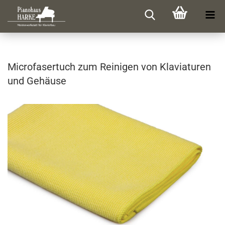
Mi­cro­fa­ser­tuch zum Rei­ni­gen von Kla­via­tu­ren
und Ge­häu­se