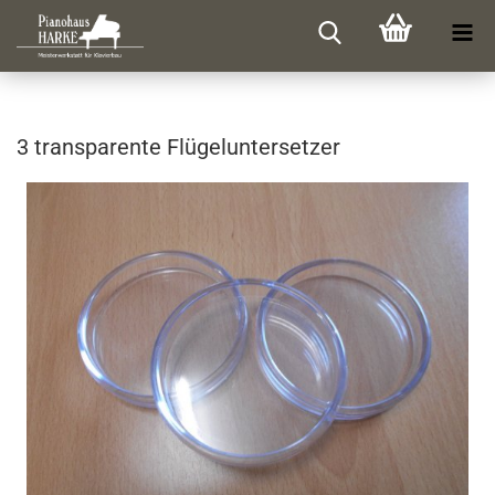
3 trans­pa­ren­te Flü­gel­un­ter­set­zer