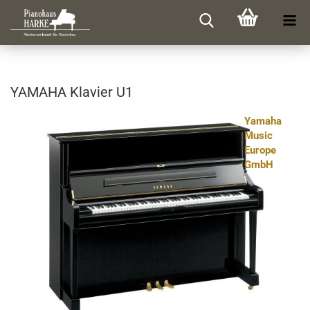
YA­MA­HA Kla­vier U1
Yamaha
Music
Europe
GmbH