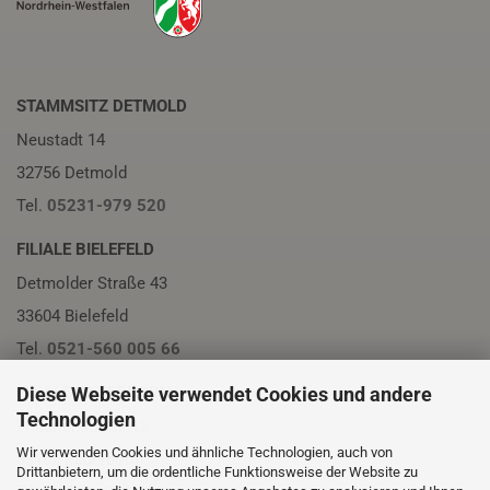
STAMMSITZ DETMOLD
Neustadt 14
32756 Detmold
Tel.
05231-979 520
FILIALE BIELEFELD
Detmolder Straße 43
33604 Bielefeld
Tel.
0521-560 005 66
Diese Webseite verwendet Cookies und andere
FILIALE PADERBORN
Technologien
Friedrichstraße 13
Wir verwenden Cookies und ähnliche Technologien, auch von
33102 Paderborn
Drittanbietern, um die ordentliche Funktionsweise der Website zu